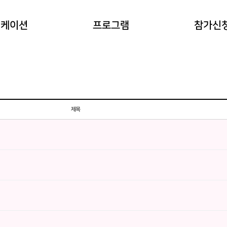
이란?
자연과 동물 워케이션
참가예약
워케이션
프로그램
참가신
(네이처파크)
워케이션
예약확인
힐링 숲 워케이션
(비슬산)
한옥 워케이션
(도동서원)
제목