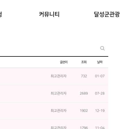
공지사항
청
커뮤니티
달성군관광
워케이션후기
기타 문의
글쓴이
조회
날짜
최고관리자
732
01-07
최고관리자
2689
07-28
최고관리자
1902
12-19
최고관리자
1796
11-04