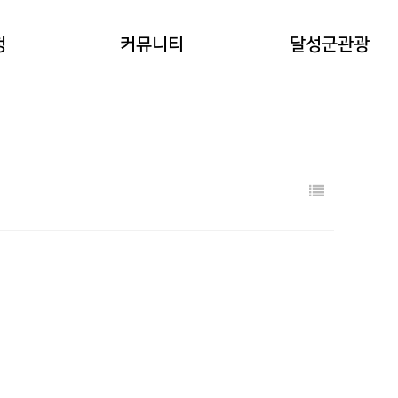
공지사항
청
커뮤니티
달성군관광
워케이션후기
기타 문의