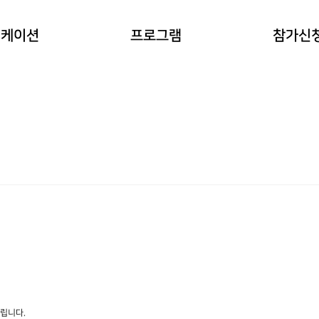
이란?
자연과 동물 워케이션
참가예약
워케이션
프로그램
참가신
(네이처파크)
워케이션
예약확인
힐링 숲 워케이션
(비슬산)
한옥 워케이션
(도동서원)
드립니다.