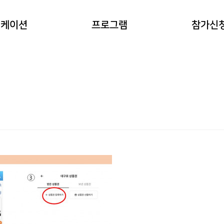
이란?
자연과 동물 워케이션
참가예약
워케이션
프로그램
참가신
(네이처파크)
워케이션
예약확인
힐링 숲 워케이션
(비슬산)
한옥 워케이션
(도동서원)