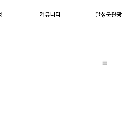
공지사항
청
커뮤니티
달성군관광
워케이션후기
기타 문의