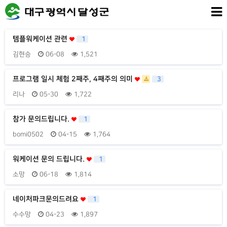
템플워케이션 관련
1
김현승
06-08
1,521
프로그램 일시 체험 2째주, 4째주의 의미
3
리나
05-30
1,722
참가 문의드립니다.
1
bomi0502
04-15
1,764
워케이션 문의 드립니다.
1
소망
06-18
1,814
네이처파크문의드려요
1
수수망
04-23
1,897