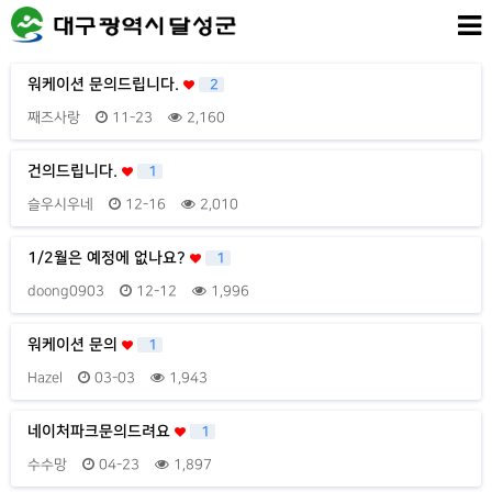
워케이션 문의드립니다.
2
째즈사랑
11-23
2,160
건의드립니다.
1
슬우시우네
12-16
2,010
1/2월은 예정에 없나요?
1
doong0903
12-12
1,996
워케이션 문의
1
Hazel
03-03
1,943
네이처파크문의드려요
1
수수망
04-23
1,897