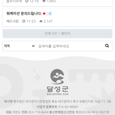
슬우시우네
12-16
1,993
워케이션 문의드립니다.
2
째즈사랑
11-23
2,147
전체 9건
1 페이지
회사명
특수법인 대구광역시관광협회
주소
대구광역시 북구 유통단지로 14길 17, 3층
사업자 등록번호
514-82-06061
대표
이한수
전화
053-716-6408
통신판매업신고번호
제2023-대구북구-0927호