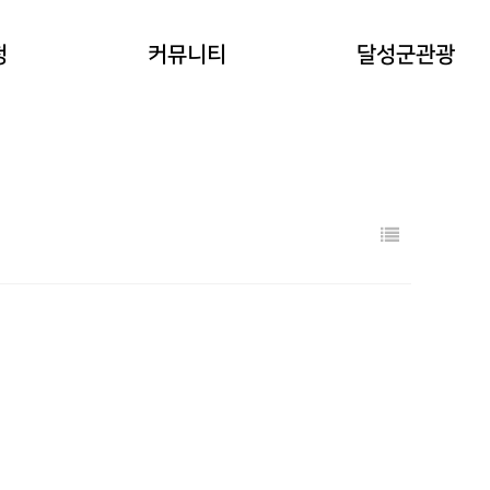
공지사항
청
커뮤니티
달성군관광
워케이션후기
기타 문의