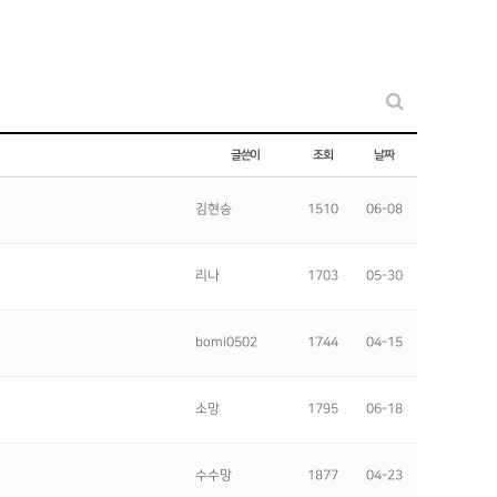
글쓴이
조회
날짜
김현승
1510
06-08
리나
1703
05-30
bomi0502
1744
04-15
소망
1795
06-18
수수망
1877
04-23