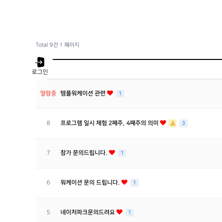
Total 9건
1 페이지
번호
로그인
열람중
템플워케이션 관련
1
8
프로그램 일시 체험 2째주, 4째주의 의미
3
7
참가 문의드립니다.
1
6
워케이션 문의 드립니다.
1
5
네이처파크문의드려요
1