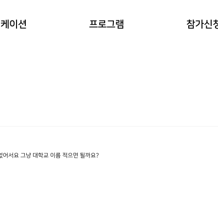
이란?
자연과 동물 워케이션
참가예약
워케이션
프로그램
참가신
(네이처파크)
워케이션
예약확인
힐링 숲 워케이션
(비슬산)
한옥 워케이션
(도동서원)
없어서요 그냥 대학교 이름 적으면 될까요?