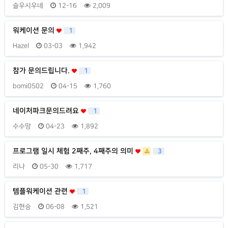
슬우시우네
12-16
2,009
워케이션 문의
1
Hazel
03-03
1,942
참가 문의드립니다.
1
bomi0502
04-15
1,760
네이처파크문의드려요
1
수수망
04-23
1,892
프로그램 일시 체험 2째주, 4째주의 의미
3
리나
05-30
1,717
템플워케이션 관련
1
김현승
06-08
1,521