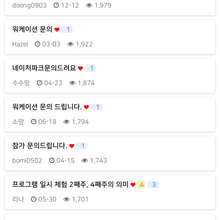
doong0903
12-12
1,979
워케이션 문의
1
Hazel
03-03
1,922
네이처파크문의드려요
1
수수망
04-23
1,874
워케이션 문의 드립니다.
1
소망
06-18
1,794
참가 문의드립니다.
1
bomi0502
04-15
1,743
프로그램 일시 체험 2째주, 4째주의 의미
3
리나
05-30
1,701