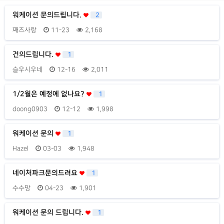
워케이션 문의드립니다.
2
째즈사랑
11-23
2,168
건의드립니다.
1
슬우시우네
12-16
2,011
1/2월은 예정에 없나요?
1
doong0903
12-12
1,998
워케이션 문의
1
Hazel
03-03
1,948
네이처파크문의드려요
1
수수망
04-23
1,901
워케이션 문의 드립니다.
1