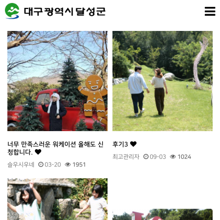
너무 만족스러운 워케이션 올해도 신
후기3
청합니다.
최고관리자
09-03
1024
슬우시우네
03-20
1951