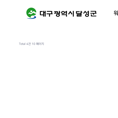
워케이션
달성군 
Total 4건
10 페이지
처음