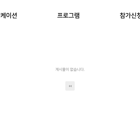
이란?
자연과 동물 워케이션
참가예약
워케이션
프로그램
참가신
(네이처파크)
워케이션
예약확인
힐링 숲 워케이션
(비슬산)
한옥 워케이션
(도동서원)
게시물이 없습니다.