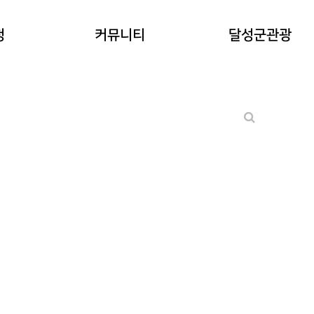
공지사항
청
커뮤니티
달성군관광
워케이션후기
기타 문의