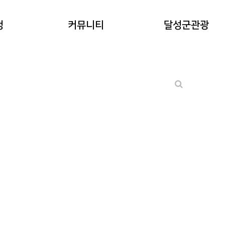
공지사항
청
커뮤니티
달성군관광
워케이션후기
기타 문의