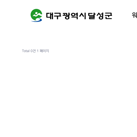
워케이션
달성군 
Total 0건
1 페이지