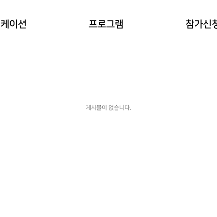
이란?
자연과 동물 워케이션
참가예약
워케이션
프로그램
참가신
(네이처파크)
워케이션
예약확인
힐링 숲 워케이션
(비슬산)
한옥 워케이션
(도동서원)
게시물이 없습니다.