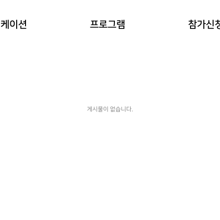
이란?
자연과 동물 워케이션
참가예약
워케이션
프로그램
참가신
(네이처파크)
워케이션
예약확인
힐링 숲 워케이션
(비슬산)
한옥 워케이션
(도동서원)
게시물이 없습니다.