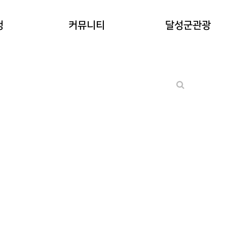
공지사항
청
커뮤니티
달성군관광
워케이션후기
기타 문의