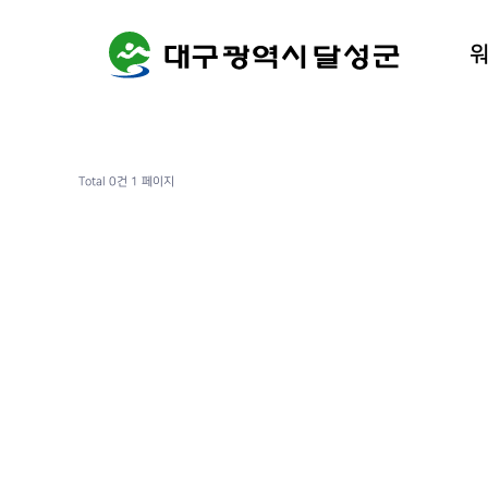
워케이션
달성군 
Total 0건
1 페이지