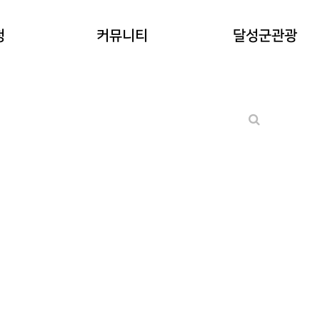
공지사항
청
커뮤니티
달성군관광
워케이션후기
기타 문의