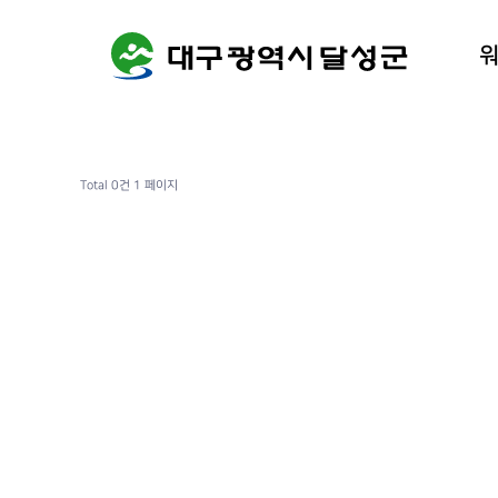
워케이션
달성군 
Total 0건
1 페이지