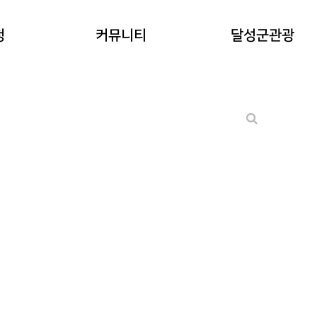
공지사항
청
커뮤니티
달성군관광
워케이션후기
기타 문의