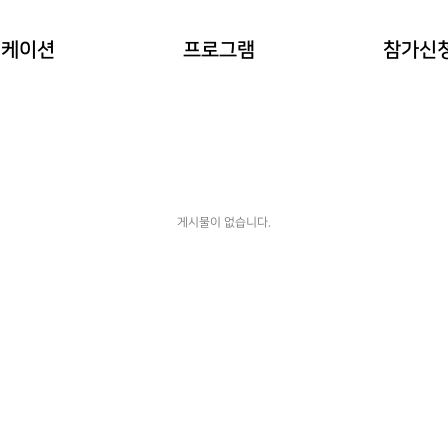
이란?
자연과 동물 워케이션
참가예약
워케이션
프로그램
참가신
(네이처파크)
워케이션
예약확인
힐링 숲 워케이션
(비슬산)
한옥 워케이션
(도동서원)
게시물이 없습니다.