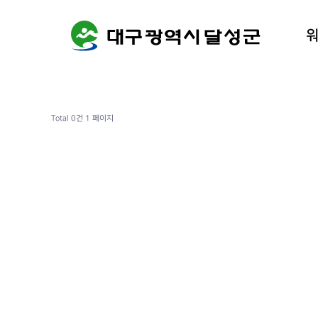
워케이션
달성군 
Total 0건
1 페이지