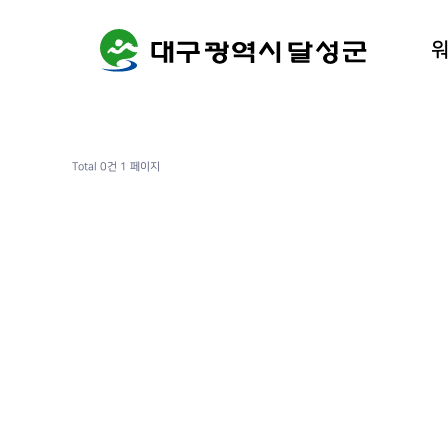
워케이션
달성군 
Total 0건
1 페이지