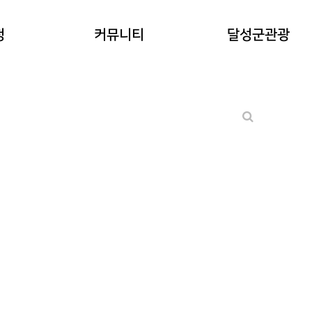
공지사항
청
커뮤니티
달성군관광
워케이션후기
기타 문의