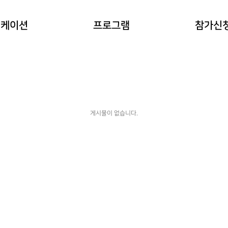
이란?
자연과 동물 워케이션
참가예약
워케이션
프로그램
참가신
(네이처파크)
워케이션
예약확인
힐링 숲 워케이션
(비슬산)
한옥 워케이션
(도동서원)
게시물이 없습니다.