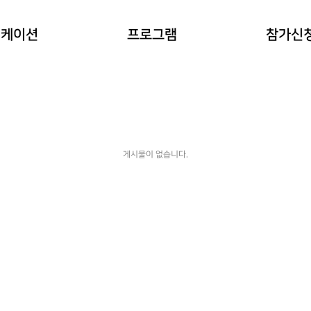
이란?
자연과 동물 워케이션
참가예약
워케이션
프로그램
참가신
(네이처파크)
워케이션
예약확인
힐링 숲 워케이션
(비슬산)
한옥 워케이션
(도동서원)
게시물이 없습니다.