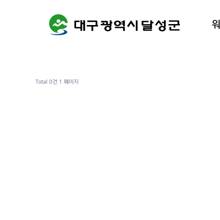
워케이션
달성군 
Total 0건
1 페이지