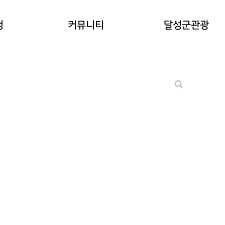
공지사항
청
커뮤니티
달성군관광
워케이션후기
기타 문의