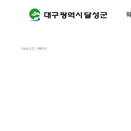
워케이션
달성군 
Total 0건
1 페이지