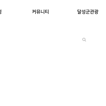
공지사항
청
커뮤니티
달성군관광
워케이션후기
기타 문의