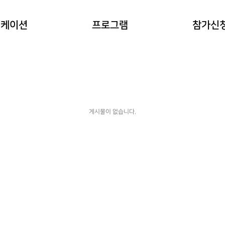
이란?
자연과 동물 워케이션
참가예약
워케이션
프로그램
참가신
(네이처파크)
워케이션
예약확인
힐링 숲 워케이션
(비슬산)
한옥 워케이션
(도동서원)
게시물이 없습니다.