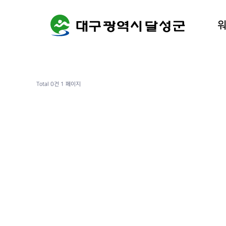
워케이션
달성군 
Total 0건
1 페이지