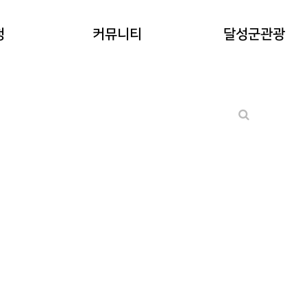
공지사항
청
커뮤니티
달성군관광
워케이션후기
기타 문의