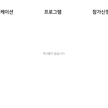
이란?
자연과 동물 워케이션
참가예약
워케이션
프로그램
참가신
(네이처파크)
워케이션
예약확인
힐링 숲 워케이션
(비슬산)
한옥 워케이션
(도동서원)
게시물이 없습니다.