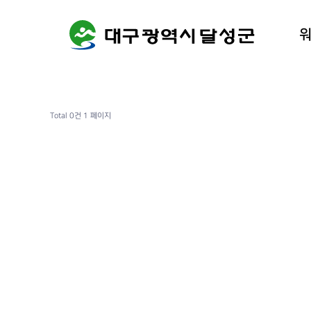
워케이션
달성군 
Total 0건
1 페이지