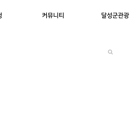
공지사항
청
커뮤니티
달성군관광
워케이션후기
기타 문의