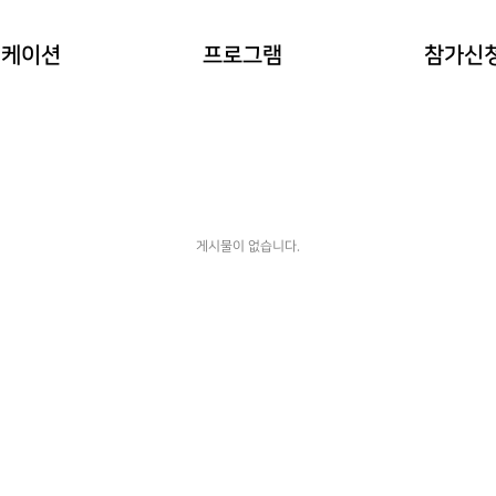
이란?
자연과 동물 워케이션
참가예약
워케이션
프로그램
참가신
(네이처파크)
워케이션
예약확인
힐링 숲 워케이션
(비슬산)
한옥 워케이션
(도동서원)
게시물이 없습니다.