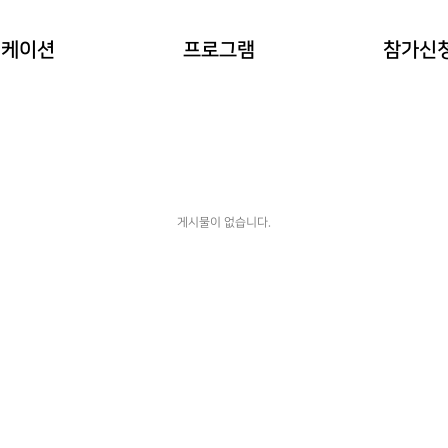
이란?
자연과 동물 워케이션
참가예약
워케이션
프로그램
참가신
(네이처파크)
워케이션
예약확인
힐링 숲 워케이션
(비슬산)
한옥 워케이션
(도동서원)
게시물이 없습니다.