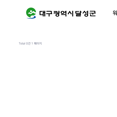
워케이션
달성군 
Total 0건
1 페이지