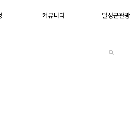
공지사항
청
커뮤니티
달성군관광
워케이션후기
기타 문의