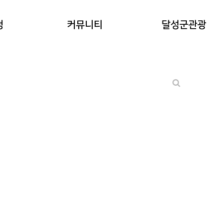
공지사항
청
커뮤니티
달성군관광
워케이션후기
기타 문의