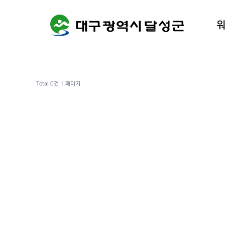
워케이션
달성군 
Total 0건
1 페이지