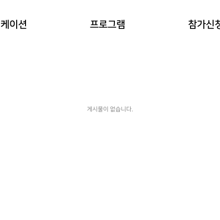
이란?
자연과 동물 워케이션
참가예약
워케이션
프로그램
참가신
(네이처파크)
워케이션
예약확인
힐링 숲 워케이션
(비슬산)
한옥 워케이션
(도동서원)
게시물이 없습니다.