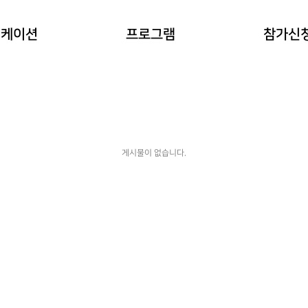
이란?
자연과 동물 워케이션
참가예약
워케이션
프로그램
참가신
(네이처파크)
워케이션
예약확인
힐링 숲 워케이션
(비슬산)
한옥 워케이션
(도동서원)
게시물이 없습니다.