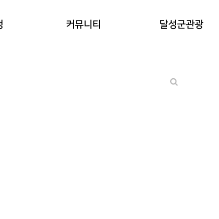
공지사항
청
커뮤니티
달성군관광
워케이션후기
기타 문의