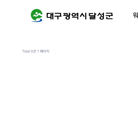
워케이션
달성군 
Total 0건
1 페이지