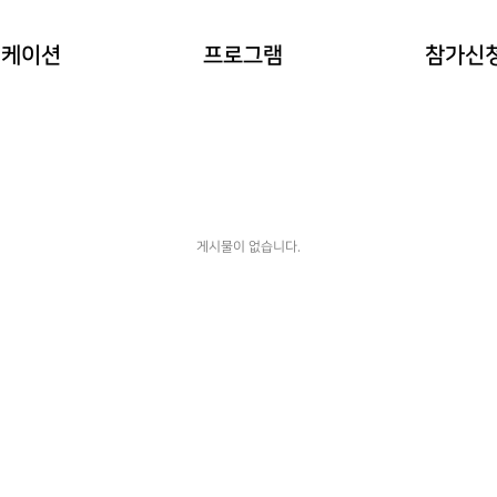
이란?
자연과 동물 워케이션
참가예약
워케이션
프로그램
참가신
(네이처파크)
워케이션
예약확인
힐링 숲 워케이션
(비슬산)
한옥 워케이션
(도동서원)
게시물이 없습니다.