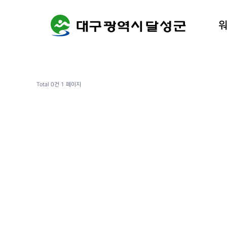
워케이션
달성군 
Total 0건
1 페이지