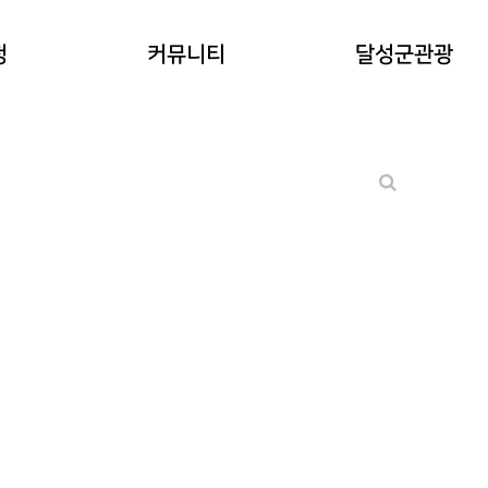
공지사항
청
커뮤니티
달성군관광
워케이션후기
기타 문의