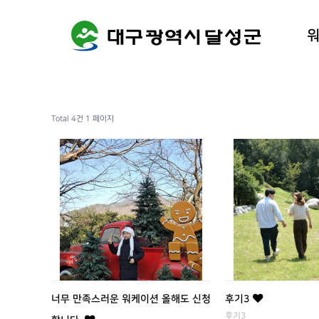
워케이션
달성군 
Total 4건
1 페이지
너무 만족스러운 워케이션 올해도 신청
후기3
후기3