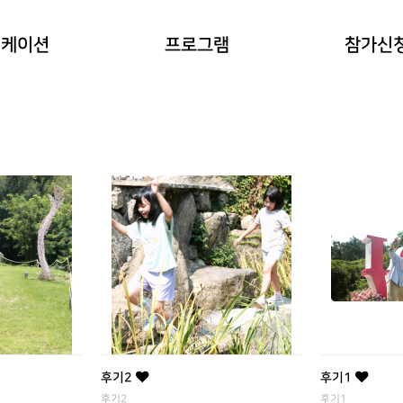
이란?
자연과 동물 워케이션
참가예약
워케이션
프로그램
참가신
(네이처파크)
워케이션
예약확인
힐링 숲 워케이션
(비슬산)
한옥 워케이션
(도동서원)
후기2
후기1
후기2
후기1