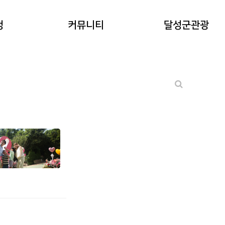
공지사항
청
커뮤니티
달성군관광
워케이션후기
기타 문의