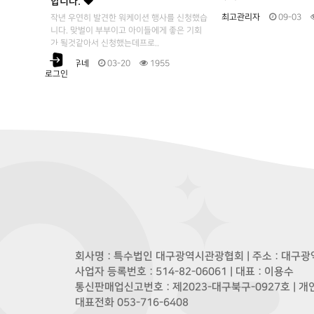
합니다.
최고관리자
09-03
작년 우연히 발견한 워케이션 행사를 신청했습
니다. 맞벌이 부부이고 아이들에게 좋은 기회
가 될것같아서 신청했는데프로..
슬우시우네
03-20
1955
로그인
회사명 : 특수법인 대구광역시관광협회 | 주소 : 대구광역
사업자 등록번호 : 514-82-06061 | 대표 : 이용수
통신판매업신고번호 : 제2023-대구북구-0927호 | 
대표전화 053-716-6408