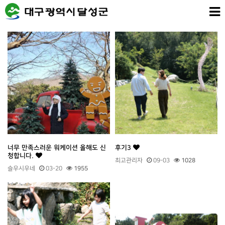
너무 만족스러운 워케이션 올해도 신
후기3
청합니다.
최고관리자
09-03
1028
슬우시우네
03-20
1955